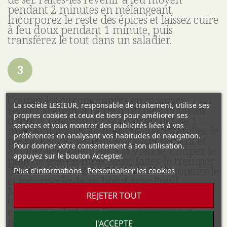
pendant 2 minutes en mélangeant.
Incorporez le reste des épices et laissez cuire
à feu doux pendant 1 minute, puis
transférez le tout dans un saladier.
Coupez les citrons confits en quartiers,
La société LESIEUR, responsable de traitement, utilise ses
retirez le cœur à l’aide d’un petit couteau
propres cookies et ceux de tiers pour améliorer ses
d’office, puis coupez la peau en dés de 1
services et vous montrer des publicités liées à vos
mm. Ajoutez-les au bœuf haché. Effeuillez le
préférences en analysant vos habitudes de navigation.
persil, hachez les feuilles grossièrement et
Pour donner votre consentement à son utilisation,
ajoutez-les également à la viande. Coupez le
appuyez sur le bouton Accepter.
pain de mie en morceaux, faites-le tremper
dans le lait pendant 30 secondes, égouttez-le
Plus d'informations
Personnaliser les cookies
et incorporez-le au bœuf avec l’œuf.
Mélangez à la main pour bien amalgamer
REJETER TOUT
tous les ingrédients et obtenir une farce
compacte. Rectifiez l’assaisonnement si
nécessaire.
J'ACCEPTE