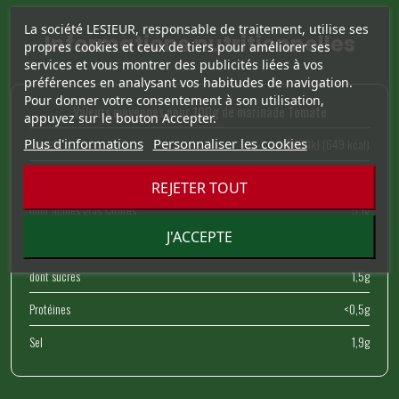
La société LESIEUR, responsable de traitement, utilise ses
Informations nutritionnelles
propres cookies et ceux de tiers pour améliorer ses
services et vous montrer des publicités liées à vos
préférences en analysant vos habitudes de navigation.
Pour donner votre consentement à son utilisation,
Valeurs moyennes pour 100g de marinade Tomate
appuyez sur le bouton Accepter.
Plus d'informations
Personnaliser les cookies
Energie
2669kJ (649 kcal)​
Matières grasses
71g
REJETER TOUT
dont acides gras saturés
5,1g
J'ACCEPTE
Glucides
1,5g
dont sucres
1,5g
Protéines
<0,5g
Sel
1,9g