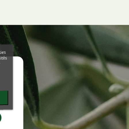
kies
ités
r