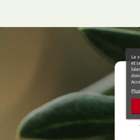
La s
et c
liée
donn
Acce
Plus