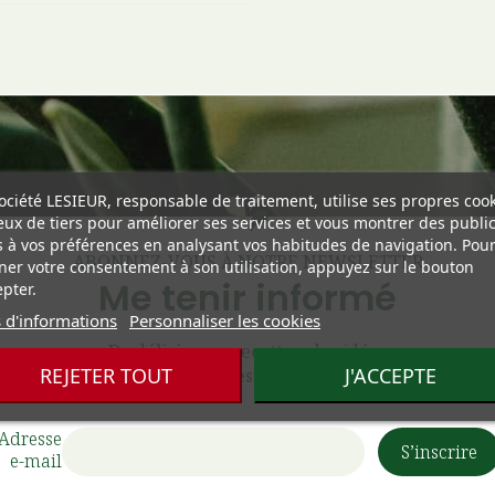
ociété LESIEUR, responsable de traitement, utilise ses propres coo
eux de tiers pour améliorer ses services et vous montrer des public
s à vos préférences en analysant vos habitudes de navigation. Pou
ABONNEZ-VOUS À NOTRE NEWSLETTER
er votre consentement à son utilisation, appuyez sur le bouton
Me tenir informé
pter.
 d'informations
Personnaliser les cookies
De délicieuses recettes, des idées
REJETER TOUT
J'ACCEPTE
surprenantes et des éditions limitées...
Adresse
e-mail