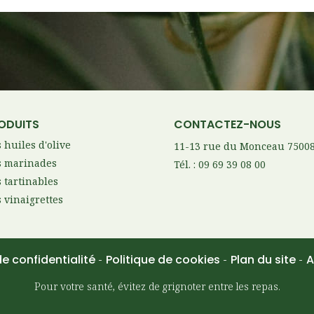
ODUITS
CONTACTEZ-NOUS
 huiles d'olive
11-13 rue du Monceau 75008
 marinades
Tél. : 09 69 39 08 00
 tartinables
 vinaigrettes
de confidentialité
Politique de cookies
Plan du site
A
Pour votre santé, évitez de grignoter entre les repas.